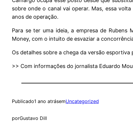
Camargo ocupa esse posto desde que substituiu
sobre onde o canal vai operar. Mas, essa volt
anos de operação.
Para se ter uma ideia, a empresa de Rubens 
Money, com o intuito de esvaziar a concorrênci
Os detalhes sobre a chega da versão esportiva 
>> Com informações do jornalista Eduardo Moura
Publicado
1 ano atrás
em
Uncategorized
por
Gustavo Dill