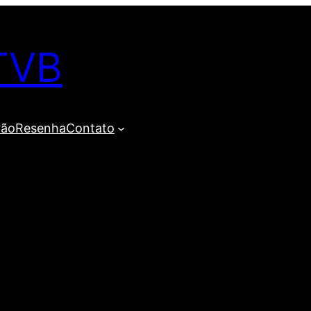
TVB
ião
Resenha
Contato