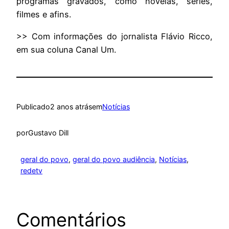
programas gravados, como novelas, séries,
filmes e afins.
>> Com informações do jornalista Flávio Ricco,
em sua coluna Canal Um.
Publicado
2 anos atrás
em
Notícias
por
Gustavo Dill
geral do povo
, 
geral do povo audiência
, 
Notícias
, 
redetv
Comentários