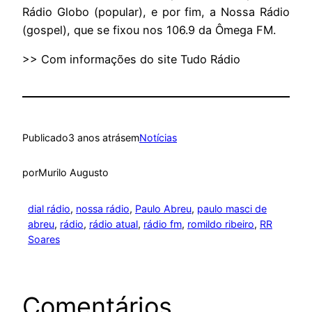
Rádio Globo (popular), e por fim, a Nossa Rádio
(gospel), que se fixou nos 106.9 da Ômega FM.
>> Com informações do site Tudo Rádio
Publicado
3 anos atrás
em
Notícias
por
Murilo Augusto
dial rádio
, 
nossa rádio
, 
Paulo Abreu
, 
paulo masci de
abreu
, 
rádio
, 
rádio atual
, 
rádio fm
, 
romildo ribeiro
, 
RR
Soares
Comentários