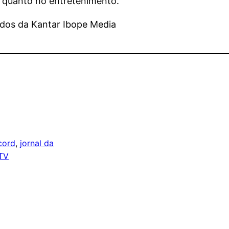
o quanto no entretenimento.
ados da Kantar Ibope Media
cord
, 
jornal da
TV