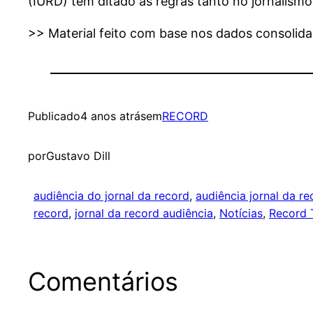
(IURD) tem ditado as regras tanto no jornalism
>> Material feito com base nos dados consolid
Publicado
4 anos atrás
em
RECORD
por
Gustavo Dill
audiência do jornal da record
, 
audiência jornal da re
record
, 
jornal da record audiência
, 
Notícias
, 
Record 
Comentários