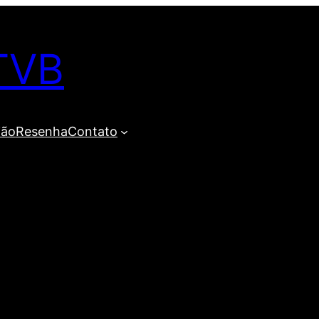
TVB
ião
Resenha
Contato