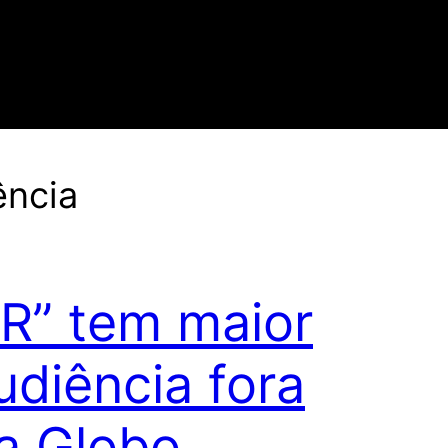
ência
JR” tem maior
udiência fora
a Globo