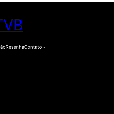
TVB
ião
Resenha
Contato