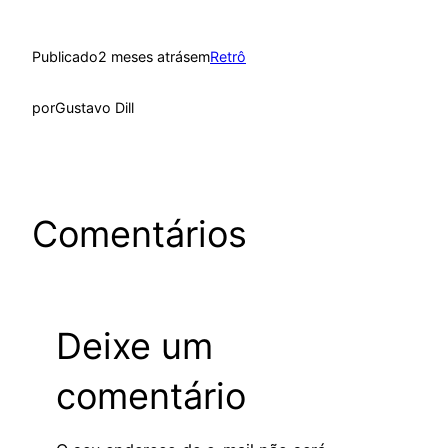
Publicado
2 meses atrás
em
Retrô
por
Gustavo Dill
Comentários
Deixe um
comentário