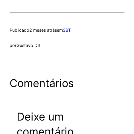
Publicado
2 meses atrás
em
SBT
por
Gustavo Dill
Comentários
Deixe um
comentário