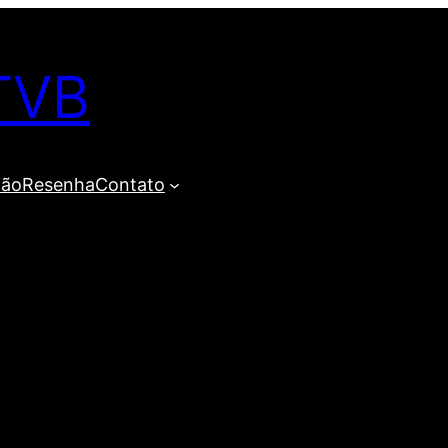
TVB
ião
Resenha
Contato