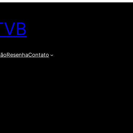
TVB
ião
Resenha
Contato