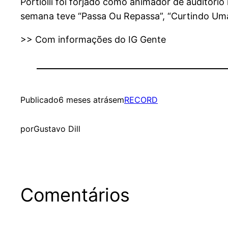
Portiolli foi forjado como animador de auditór
semana teve “Passa Ou Repassa”, “Curtindo Um
>> Com informações do IG Gente
Publicado
6 meses atrás
em
RECORD
por
Gustavo Dill
Comentários