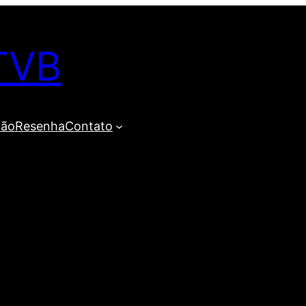
TVB
ião
Resenha
Contato