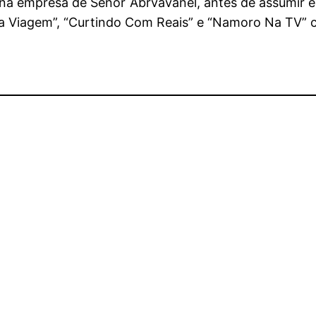
io na empresa de Senor Abrvavanel, antes de assumir
a Viagem”, “Curtindo Com Reais” e “Namoro Na TV”