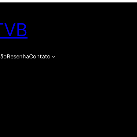
TVB
ião
Resenha
Contato