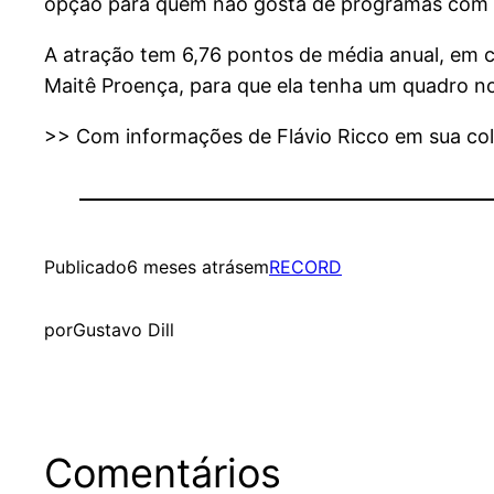
opção para quem não gosta de programas com au
A atração tem 6,76 pontos de média anual, em c
Maitê Proença, para que ela tenha um quadro n
>> Com informações de Flávio Ricco em sua col
Publicado
6 meses atrás
em
RECORD
por
Gustavo Dill
Comentários