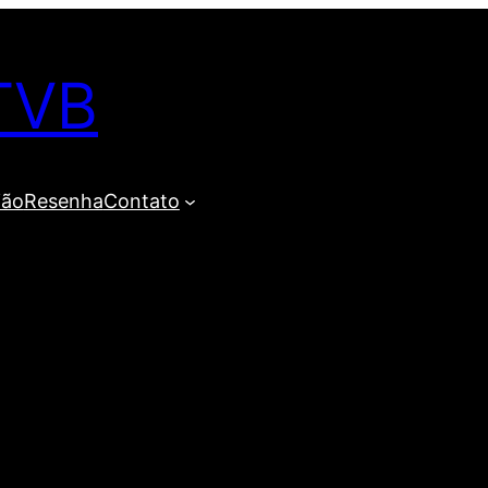
TVB
ião
Resenha
Contato