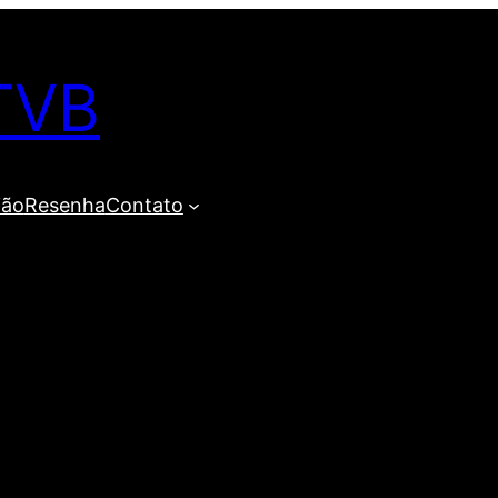
TVB
ião
Resenha
Contato