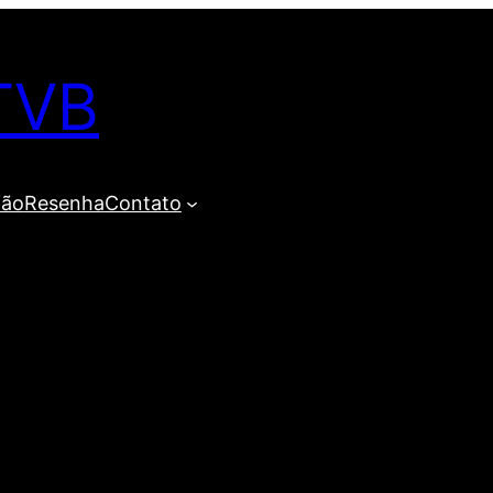
TVB
ião
Resenha
Contato