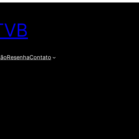
TVB
ião
Resenha
Contato