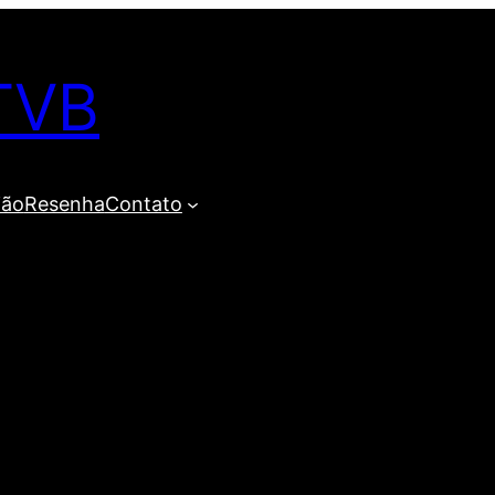
TVB
ião
Resenha
Contato