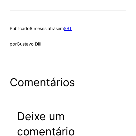
Publicado
8 meses atrás
em
SBT
por
Gustavo Dill
Comentários
Deixe um
comentário