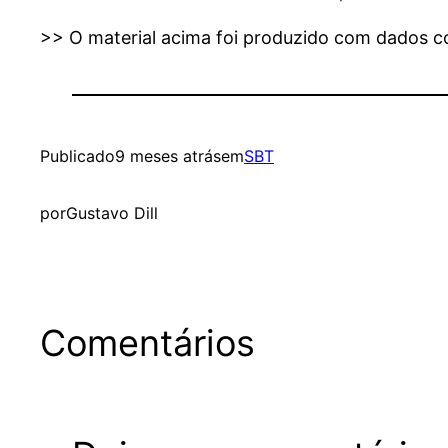
>> O material acima foi produzido com dados con
Publicado
9 meses atrás
em
SBT
por
Gustavo Dill
Comentários