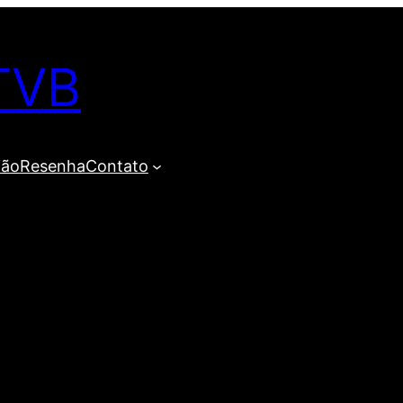
TVB
ião
Resenha
Contato