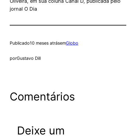
Oliveira, em sua coluna Canal D, publicada pelo
jornal O Dia
Publicado
10 meses atrás
em
Globo
por
Gustavo Dill
Comentários
Deixe um