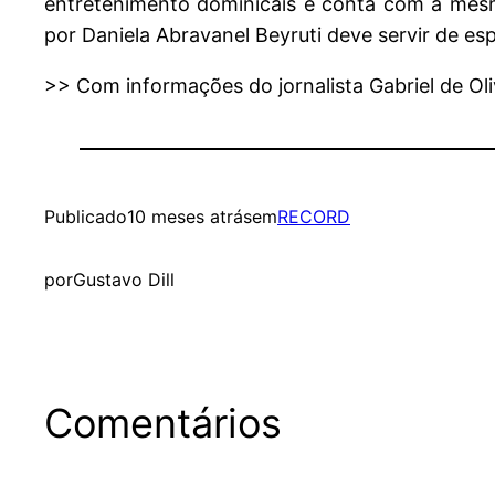
entretenimento dominicais e conta com a mesm
por Daniela Abravanel Beyruti deve servir de es
>> Com informações do jornalista Gabriel de Oli
Publicado
10 meses atrás
em
RECORD
por
Gustavo Dill
Comentários