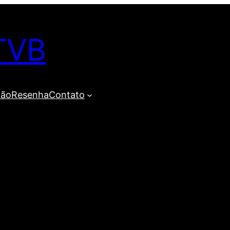
TVB
ião
Resenha
Contato