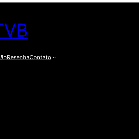
TVB
ião
Resenha
Contato