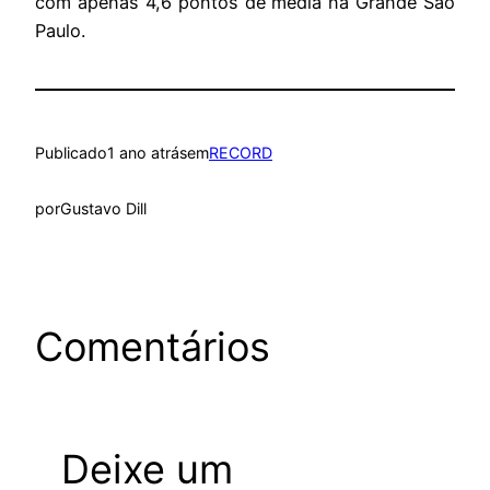
com apenas 4,6 pontos de média na Grande São
Paulo.
Publicado
1 ano atrás
em
RECORD
por
Gustavo Dill
Comentários
Deixe um