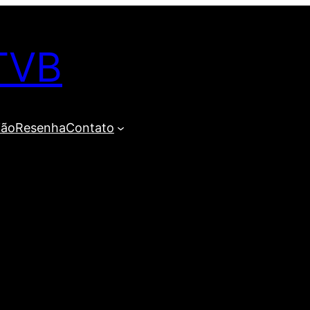
TVB
ião
Resenha
Contato