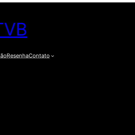
TVB
ião
Resenha
Contato