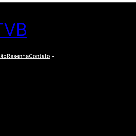
TVB
ião
Resenha
Contato