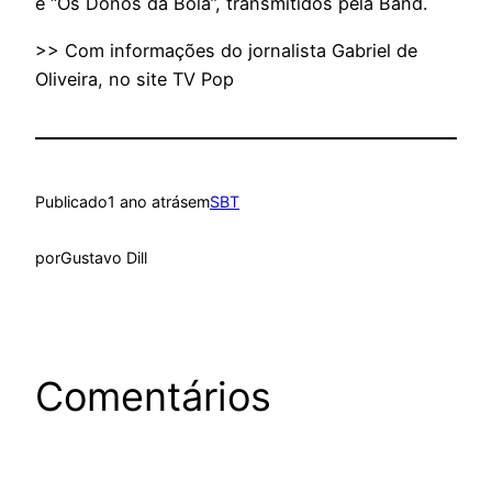
e “Os Donos da Bola”, transmitidos pela Band.
>> Com informações do jornalista Gabriel de
Oliveira, no site TV Pop
Publicado
1 ano atrás
em
SBT
por
Gustavo Dill
Comentários