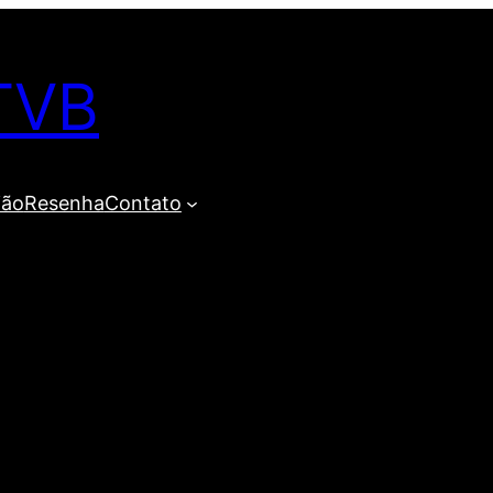
TVB
ião
Resenha
Contato