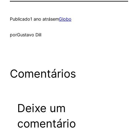
Publicado
1 ano atrás
em
Globo
por
Gustavo Dill
Comentários
Deixe um
comentário