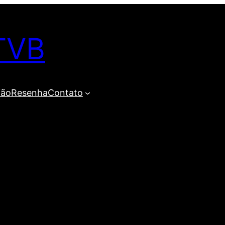
TVB
ião
Resenha
Contato