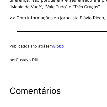
diferença, isso porque entre seu enredo e a pr
“Mania de Você”, “Vale Tudo” e “Três Graças”.
>> Com informações do jornalista Flávio Ricco
Publicado
1 ano atrás
em
Globo
por
Gustavo Dill
Comentários