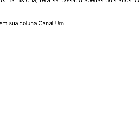
óxima história, terá se passado apenas dois anos, c
, em sua coluna Canal Um