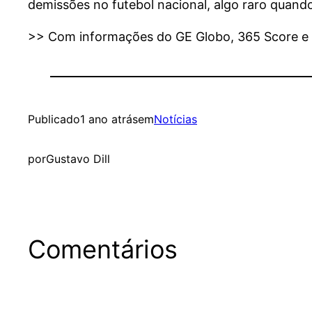
demissões no futebol nacional, algo raro quando
>> Com informações do GE Globo, 365 Score e d
Publicado
1 ano atrás
em
Notícias
por
Gustavo Dill
Comentários