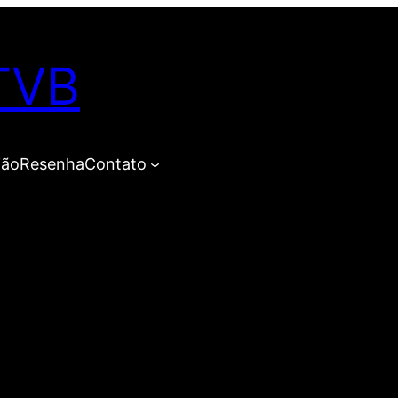
TVB
ião
Resenha
Contato