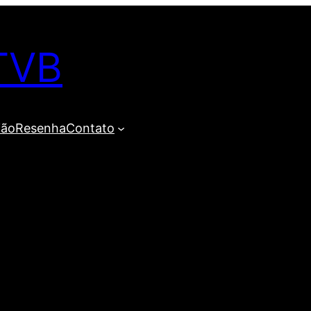
TVB
ião
Resenha
Contato