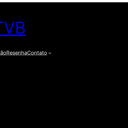
TVB
ião
Resenha
Contato