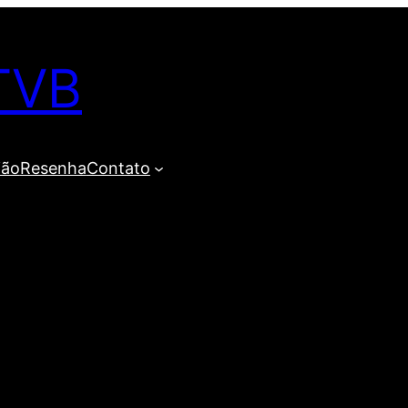
TVB
ião
Resenha
Contato