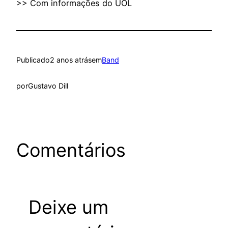
>> Com informações do UOL
Publicado
2 anos atrás
em
Band
por
Gustavo Dill
Comentários
Deixe um