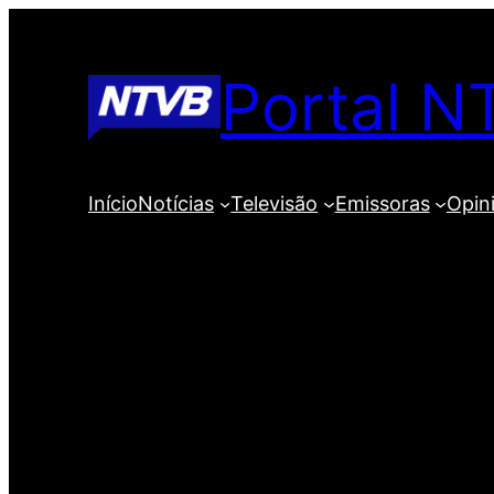
Pular
para
Portal N
o
conteúdo
Início
Notícias
Televisão
Emissoras
Opin