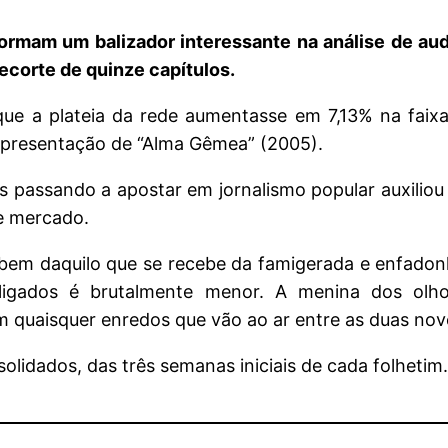
ormam um balizador interessante na análise de aud
ecorte de quinze capítulos.
 que a plateia da rede aumentasse em 7,13% na faix
eapresentação de “Alma Gêmea” (2005).
 passando a apostar em jornalismo popular auxiliou 
e mercado.
 bem daquilo que se recebe da famigerada e enfadon
s ligados é brutalmente menor. A menina dos ol
quaisquer enredos que vão ao ar entre as duas nove
lidados, das três semanas iniciais de cada folhetim.