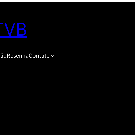
TVB
ião
Resenha
Contato