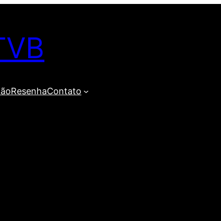
TVB
ião
Resenha
Contato