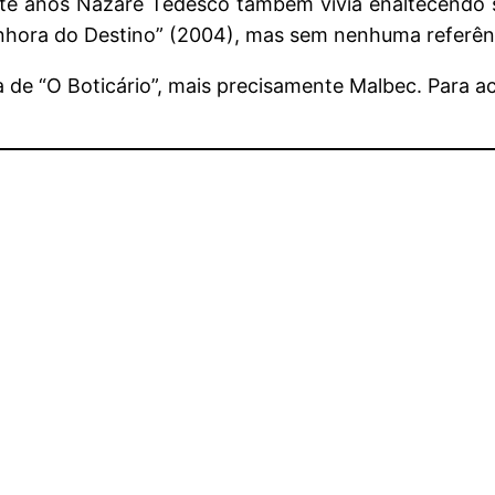
nte anos Nazaré Tedesco também vivia enaltecendo su
nhora do Destino” (2004), mas sem nenhuma referênc
a de “O Boticário”, mais precisamente Malbec. Para 