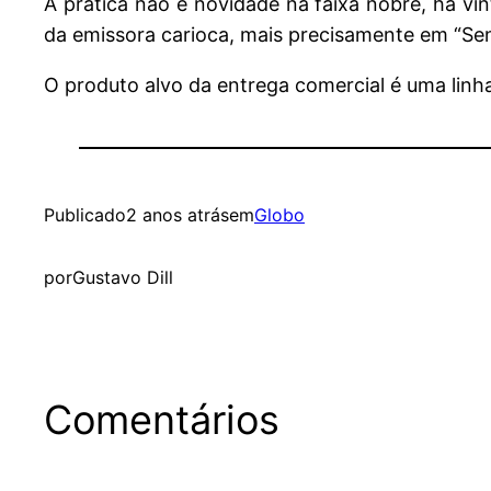
A prática não é novidade na faixa nobre, há vi
da emissora carioca, mais precisamente em “Se
O produto alvo da entrega comercial é uma linh
Publicado
2 anos atrás
em
Globo
por
Gustavo Dill
Comentários