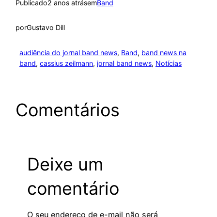
Publicado
2 anos atrás
em
Band
por
Gustavo Dill
audiência do jornal band news
, 
Band
, 
band news na
band
, 
cassius zeilmann
, 
jornal band news
, 
Notícias
Comentários
Deixe um
comentário
O seu endereço de e-mail não será