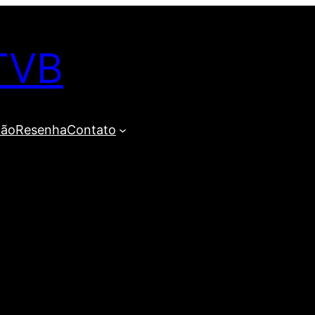
TVB
ião
Resenha
Contato