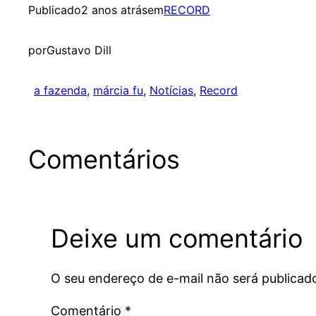
Publicado
2 anos atrás
em
RECORD
por
Gustavo Dill
a fazenda
, 
márcia fu
, 
Notícias
, 
Record
Comentários
Deixe um comentário
O seu endereço de e-mail não será publicad
Comentário
*