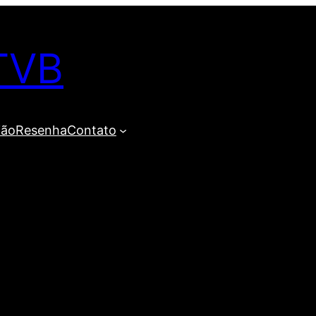
TVB
ião
Resenha
Contato