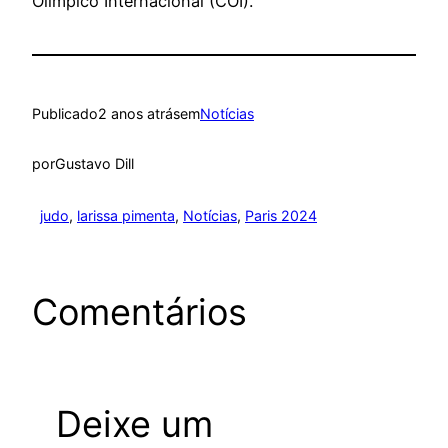
Olímpico Internacional (COI).
Publicado
2 anos atrás
em
Notícias
por
Gustavo Dill
judo
, 
larissa pimenta
, 
Notícias
, 
Paris 2024
Comentários
Deixe um