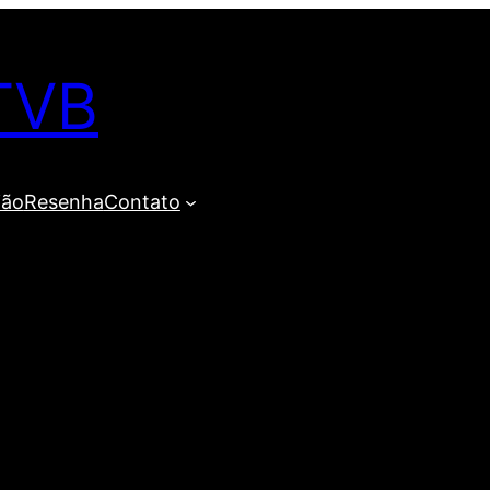
TVB
ião
Resenha
Contato