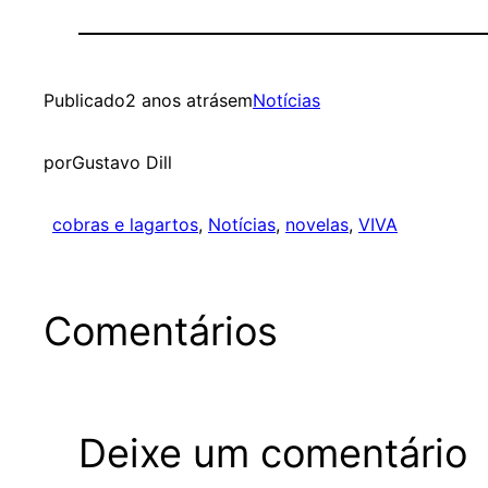
Publicado
2 anos atrás
em
Notícias
por
Gustavo Dill
cobras e lagartos
, 
Notícias
, 
novelas
, 
VIVA
Comentários
Deixe um comentário