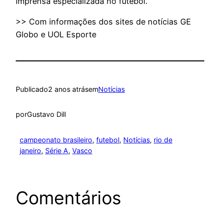
imprensa especializada no futebol.
>> Com informações dos sites de notícias GE
Globo e UOL Esporte
Publicado
2 anos atrás
em
Notícias
por
Gustavo Dill
campeonato brasileiro
, 
futebol
, 
Notícias
, 
rio de
janeiro
, 
Série A
, 
Vasco
Comentários