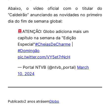
Abaixo, o vídeo oficial com o titular do
“Caldeirão” anunciando as novidades no primeiro
dia do fim de semana global:
ATENÇÃO: Globo adiciona mais um
capítulo na semana da "Edição
Especial"
#CheiasDeCharme
|
#Domingão
pic.twitter.com/VY5et7rNcH
— Portal NTVB (@ntvb_portal)
March
10, 2024
Publicado
2 anos atrás
em
Globo