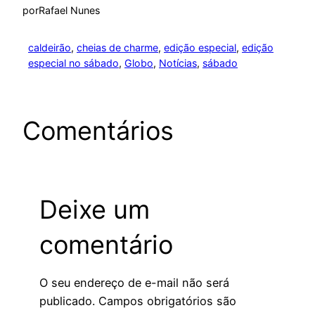
por
Rafael Nunes
caldeirão
, 
cheias de charme
, 
edição especial
, 
edição
especial no sábado
, 
Globo
, 
Notícias
, 
sábado
Comentários
Deixe um
comentário
O seu endereço de e-mail não será
publicado.
Campos obrigatórios são