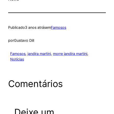
Publicado
3 anos atrás
em
Famosos
por
Gustavo Dill
Famosos
, 
jandira martini
, 
morre jandira martini
, 
Notícias
Comentários
Deixe um