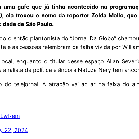
uma gafe que já tinha acontecido na programaç
2), ela trocou o nome da repórter Zelda Mello, qu
cidade de São Paulo.
ndo o então plantonista do “Jornal Da Globo” chamou
te e as pessoas relembram da falha vivida por Willi
cal, enquanto o titular desse espaço Allan Severi
 a analista de política e âncora Natuza Nery tem anco
do telejornal. A atração vai ao ar na faixa do al
JgLwRem
y 22, 2024