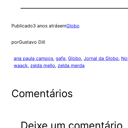
Publicado
3 anos atrás
em
Globo
por
Gustavo Dill
ana paula campos
, 
gafe
, 
Globo
, 
Jornal da Globo
, 
Not
waack
, 
zelda mello
, 
zelda merda
Comentários
Deixe um comentário