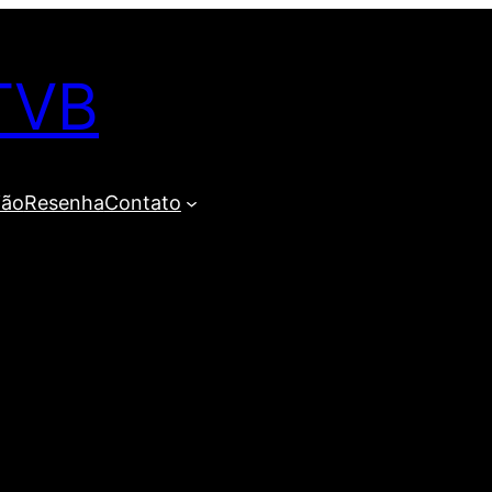
TVB
ião
Resenha
Contato