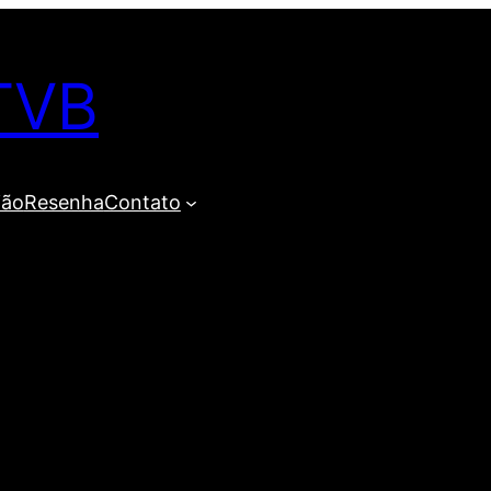
TVB
ião
Resenha
Contato