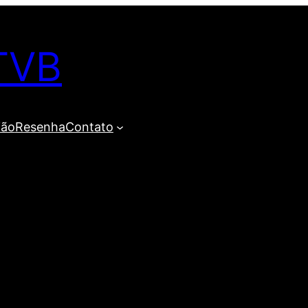
TVB
ião
Resenha
Contato