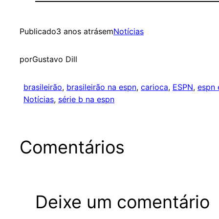
Publicado
3 anos atrás
em
Notícias
por
Gustavo Dill
brasileirão
, 
brasileirão na espn
, 
carioca
, 
ESPN
, 
espn 
Notícias
, 
série b na espn
Comentários
Deixe um comentário