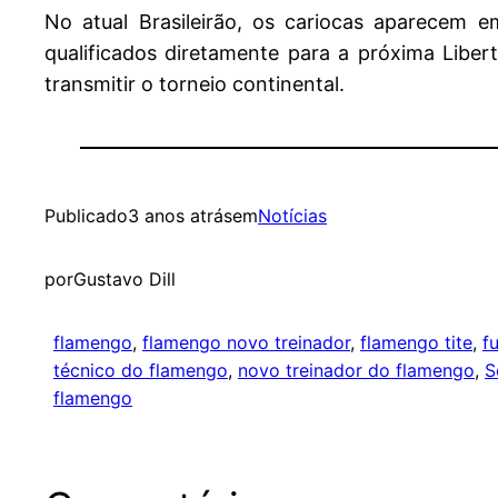
No atual Brasileirão, os cariocas aparecem 
qualificados diretamente para a próxima Libe
transmitir o torneio continental.
Publicado
3 anos atrás
em
Notícias
por
Gustavo Dill
flamengo
, 
flamengo novo treinador
, 
flamengo tite
, 
f
técnico do flamengo
, 
novo treinador do flamengo
, 
S
flamengo