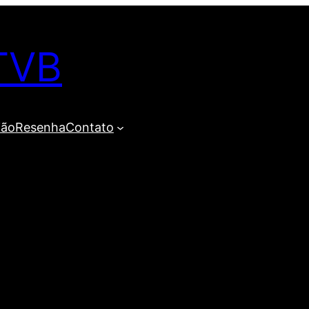
TVB
ião
Resenha
Contato