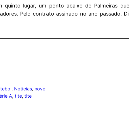
em quinto lugar, um ponto abaixo do Palmeiras qu
rtadores. Pelo contrato assinado no ano passado,
utebol
, 
Notícias
, 
novo
érie A
, 
tite
, 
tite