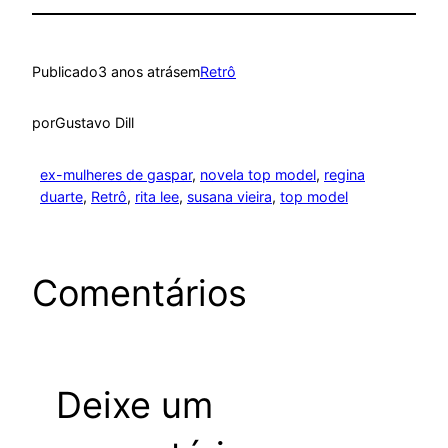
Publicado
3 anos atrás
em
Retrô
por
Gustavo Dill
ex-mulheres de gaspar
, 
novela top model
, 
regina
duarte
, 
Retrô
, 
rita lee
, 
susana vieira
, 
top model
Comentários
Deixe um